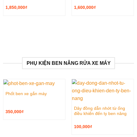
1,850,000
₫
1,600,000
₫
PHỤ KIỆN BEN NÂNG RỬA XE MÁY
Phốt ben xe gắn máy
Dây đồng dẫn nhớt từ ống
350,000
₫
điều khiển đến ty ben nâng
100,000
₫