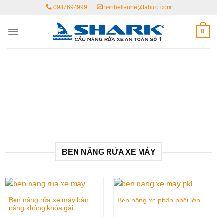
Skip
0987694999
lienhelienhe@tahico.com
to
content
0
BEN NÂNG RỬA XE MÁY
Ben nâng rửa xe máy bàn
Ben nâng xe phân phối lớn
nâng không khóa gài