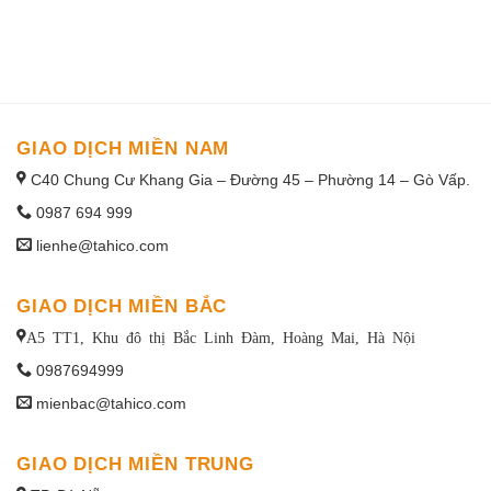
1win uruguay
GIAO DỊCH MIỀN NAM
C40 Chung Cư Khang Gia – Đường 45 – Phường 14 – Gò Vấp.
0987 694 999
lienhe@tahico.com
GIAO DỊCH MIỀN BẮC
A5 TT1, Khu đô thị Bắc Linh Đàm, Hoàng Mai, Hà Nội
0987694999
mienbac@tahico.com
GIAO DỊCH MIỀN TRUNG