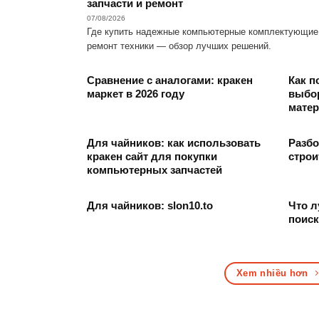
запчасти и ремонт
07/08/2026
Где купить надежные компьютерные комплектующие
ремонт техники — обзор лучших решений.
Сравнение с аналогами: кракен
Как п
маркет в 2026 году
выбо
мате
Для чайников: как использовать
Разбо
кракен сайт для покупки
стро
компьютерных запчастей
Для чайников: slon10.to
Что л
поиск
Xem nhiều hơn