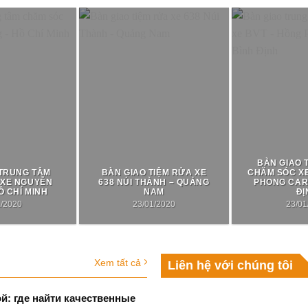
BÀN GIAO 
 TRUNG TÂM
BÀN GIAO TIỆM RỬA XE
CHĂM SÓC XE
 XE NGUYỄN
638 NÚI THÀNH – QUẢNG
PHONG CAR 
Ồ CHÍ MINH
NAM
ĐỊ
1/2020
23/01/2020
23/01
Xem tất cả
Liên hệ với chúng tôi
: где найти качественные