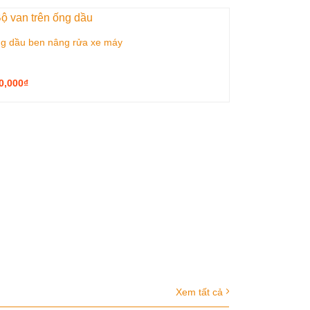
g dầu ben nâng rửa xe máy
0,000
₫
Bàn nâng rửa
350,000
₫
Xem tất cả