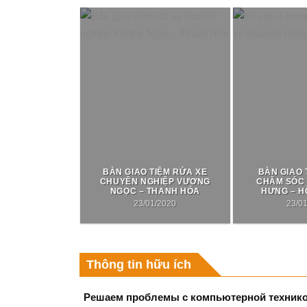
BÀN GIAO TIỆM RỬA XE
BÀN GIAO
CHUYÊN NGHIỆP VƯƠNG
CHĂM SÓC
NGỌC – THANH HÓA
HƯNG – H
23/01/2020
23/0
Thông tin hữu ích
Решаем проблемы с компьютерной техникой