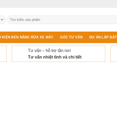
Tìm
kiếm:
 KIỆN BEN NÂNG RỬA XE MÁY
GÓC TƯ VẤN
DỰ ÁN LẮP ĐẶT
Tư vấn – hỗ trợ tận nơi
Tư vấn nhiệt tình và chi tiết