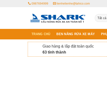
Skip
0987694999
lienhelienhe@tahico.com
to
content
TRANG CHỦ
BEN NÂNG RỬA XE MÁY
PHỤ
Giao hàng & lắp đặt toàn quốc
63 tỉnh thành