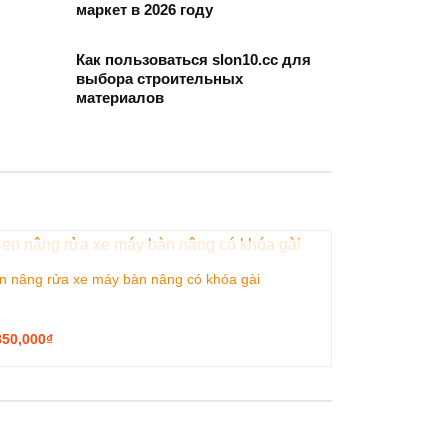
маркет в 2026 году
Как пользоваться slon10.cc для
выбора строительных
материалов
HẾT HÀNG
n nâng rửa xe máy bàn nâng có khóa gài
850,000
₫