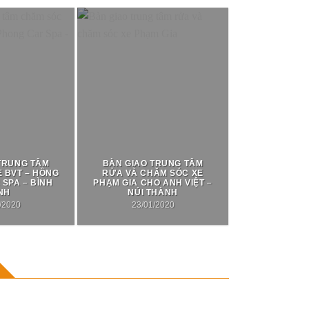
TRUNG TÂM
BÀN GIAO TRUNG TÂM
 BVT – HỒNG
RỬA VÀ CHĂM SÓC XE
SPA – BÌNH
PHẠM GIA CHO ANH VIỆT –
NH
NÚI THÀNH
/2020
23/01/2020