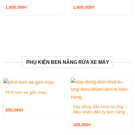
1,850,000
₫
1,600,000
₫
PHỤ KIỆN BEN NÂNG RỬA XE MÁY
Phốt ben xe gắn máy
Dây đồng dẫn nhớt từ ống
350,000
₫
điều khiển đến ty ben nâng
100,000
₫