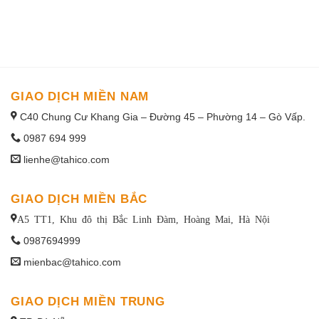
1win uruguay
GIAO DỊCH MIỀN NAM
C40 Chung Cư Khang Gia – Đường 45 – Phường 14 – Gò Vấp.
0987 694 999
lienhe@tahico.com
GIAO DỊCH MIỀN BẮC
A5 TT1, Khu đô thị Bắc Linh Đàm, Hoàng Mai, Hà Nội
0987694999
mienbac@tahico.com
GIAO DỊCH MIỀN TRUNG