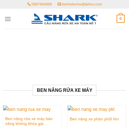
Skip
0987694999
lienhelienhe@tahico.com
to
content
0
BEN NÂNG RỬA XE MÁY
Ben nâng rửa xe máy bàn
Ben nâng xe phân phối lớn
nâng không khóa gài