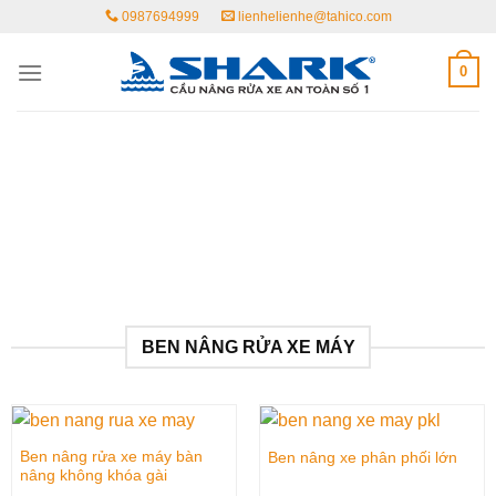
Skip
0987694999
lienhelienhe@tahico.com
to
content
0
BEN NÂNG RỬA XE MÁY
Ben nâng rửa xe máy bàn
Ben nâng xe phân phối lớn
nâng không khóa gài