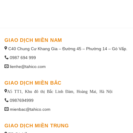
1win uruguay
GIAO DỊCH MIỀN NAM
C40 Chung Cư Khang Gia – Đường 45 – Phường 14 – Gò Vấp.
0987 694 999
lienhe@tahico.com
GIAO DỊCH MIỀN BẮC
A5 TT1, Khu đô thị Bắc Linh Đàm, Hoàng Mai, Hà Nội
0987694999
mienbac@tahico.com
GIAO DỊCH MIỀN TRUNG