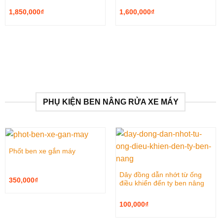
1,850,000
₫
1,600,000
₫
PHỤ KIỆN BEN NÂNG RỬA XE MÁY
Phốt ben xe gắn máy
Dây đồng dẫn nhớt từ ống
350,000
₫
điều khiển đến ty ben nâng
100,000
₫