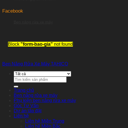
Facebook
Ben nâng rửa xe máy
Block
"form-bao-gia"
not found
Ben Nâng Rửa Xe Máy TAHICO
Tìm
kiếm:
Trang chủ
Ben nâng rửa xe máy
Phụ kiện ben nâng rửa xe máy
Góc Tư Vấn
Dự án lắp đặt
Liên hệ
Liên hệ Miền Trung
Liên hệ Miền Bắc