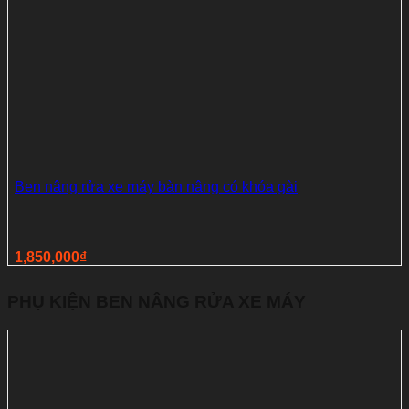
Ben nâng rửa xe máy bàn nâng có khóa gài
1,850,000
₫
PHỤ KIỆN BEN NÂNG RỬA XE MÁY