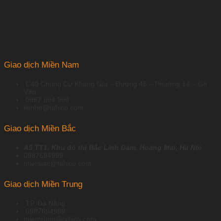
1win uruguay
Giao dịch Miền Nam
C40 Chung Cư Khang Gia – Đường 45 – Phường 14 – Gò
Vấp.
0987 694 999
lienhe@tahico.com
Giao dịch Miền Bắc
A5 TT1, Khu đô thị Bắc Linh Đàm, Hoàng Mai, Hà Nội
0987694999
mienbac@tahico.com
Giao dịch Miền Trung
TP. Đà Nẵng.
0987694999
mientrung@tahico.com