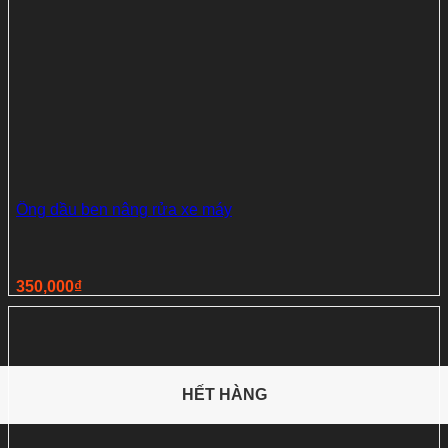
Ống dầu ben nâng rửa xe máy
350,000
₫
HẾT HÀNG
HẾT HÀNG