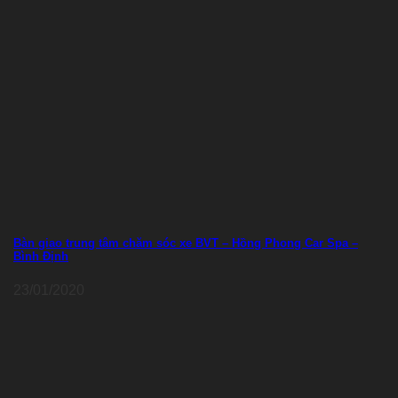
Bàn giao trung tâm chăm sóc xe BVT – Hồng Phong Car Spa –
Bình Định
23/01/2020