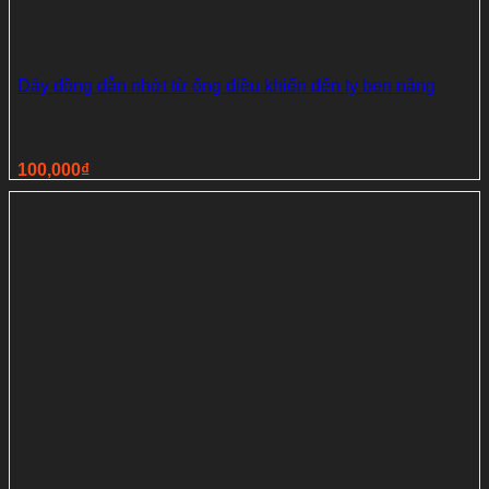
Dây đồng dẫn nhớt từ ống điều khiển đến ty ben nâng
100,000
₫