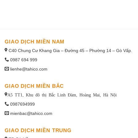
1win uruguay
GIAO DỊCH MIỀN NAM
C40 Chung Cư Khang Gia – Đường 45 – Phường 14 – Gò Vấp.
0987 694 999
lienhe@tahico.com
GIAO DỊCH MIỀN BẮC
A5 TT1, Khu đô thị Bắc Linh Đàm, Hoàng Mai, Hà Nội
0987694999
mienbac@tahico.com
GIAO DỊCH MIỀN TRUNG