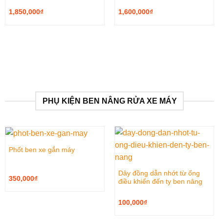
1,850,000
₫
1,600,000
₫
PHỤ KIỆN BEN NÂNG RỬA XE MÁY
Phốt ben xe gắn máy
Dây đồng dẫn nhớt từ ống
350,000
₫
điều khiển đến ty ben nâng
100,000
₫