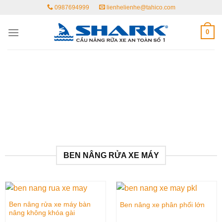
Skip
0987694999
lienhelienhe@tahico.com
to
content
0
BEN NÂNG RỬA XE MÁY
Ben nâng rửa xe máy bàn
Ben nâng xe phân phối lớn
nâng không khóa gài