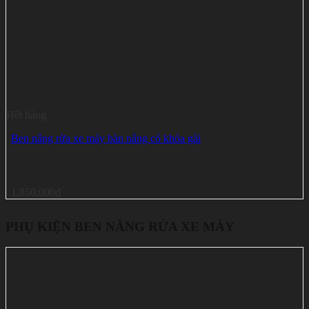
Hết hàng
Ben nâng rửa xe máy bàn nâng có khóa gài
1,850,000
₫
PHỤ KIỆN BEN NÂNG RỬA XE MÁY