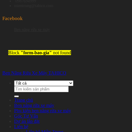
0987694999
mientrung@tahico.com
Facebook
Ben nâng rửa xe máy
Block
"form-bao-gia"
not found
Ben Nâng Rửa Xe Máy TAHICO
Tìm
kiếm:
Trang chủ
Ben nâng rửa xe máy
Phụ kiện ben nâng rửa xe máy
Góc Tư Vấn
Dự án lắp đặt
Liên hệ
Liên hệ Miền Trung