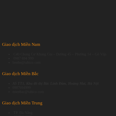
1win uruguay
Giao dịch Miền Nam
C40 Chung Cư Khang Gia – Đường 45 – Phường 14 – Gò Vấp.
0987 694 999
lienhe@tahico.com
Giao dịch Miền Bắc
A5 TT1, Khu đô thị Bắc Linh Đàm, Hoàng Mai, Hà Nội
0987694999
mienbac@tahico.com
Giao dịch Miền Trung
TP. Đà Nẵng.