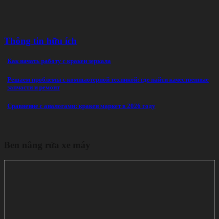
Thông tin hữu ích
Как начать работу с кракен зеркала
Решаем проблемы с компьютерной техникой: где найти качественные
запчасти и ремонт
Сравнение с аналогами: кракен маркет в 2026 году
Ben nâng rửa xe máy