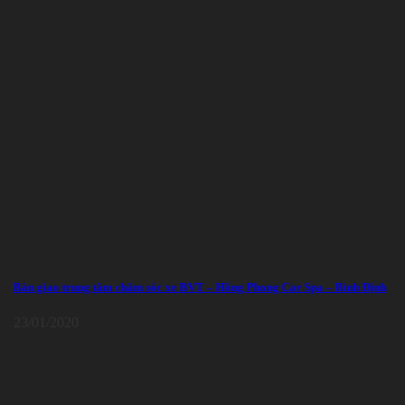
Bàn giao trung tâm chăm sóc xe BVT – Hồng Phong Car Spa – Bình Định
23/01/2020