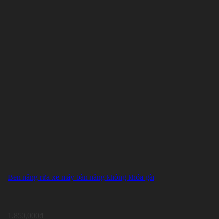
Ben nâng rửa xe máy bàn nâng không khóa gài
1,850,000
₫