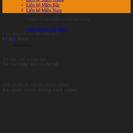
Liên hệ Miền Bắc
Liên hệ Miền Nam
Chưa có sản phẩm trong giỏ hàng.
Quay trở lại cửa hàng
Giao hàng & lắp đặt toàn quốc
63 tỉnh thành
0
Giỏ hàng
Tư vấn – hỗ trợ tận nơi
Tư vấn nhiệt tình và chi tiết
Giải quyết các vấn đề nhanh chóng
Bảo hành và bảo dưỡng trách nhiệm