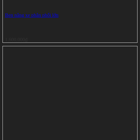
Ben nâng xe phân phối lớn
1,600,000
₫