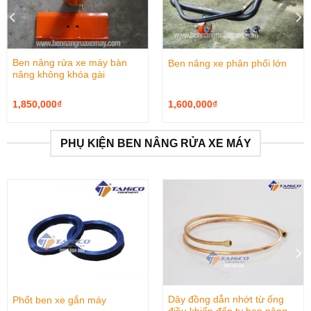
Ben nâng rửa xe máy bàn
Ben nâng xe phân phối lớn
nâng không khóa gài
1,850,000
₫
1,600,000
₫
PHỤ KIỆN BEN NÂNG RỬA XE MÁY
Dây đồng dẫn nhớt từ ống
Phốt ben xe gắn máy