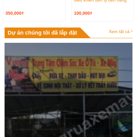
điều khiển đến ty ben nâng
350,000
₫
100,000
₫
Xem tất cả
Dự án chúng tôi đã lắp đặt