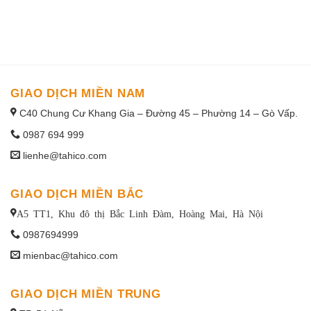
1win uruguay
GIAO DỊCH MIỀN NAM
C40 Chung Cư Khang Gia – Đường 45 – Phường 14 – Gò Vấp.
0987 694 999
lienhe@tahico.com
GIAO DỊCH MIỀN BẮC
A5 TT1, Khu đô thị Bắc Linh Đàm, Hoàng Mai, Hà Nội
0987694999
mienbac@tahico.com
GIAO DỊCH MIỀN TRUNG