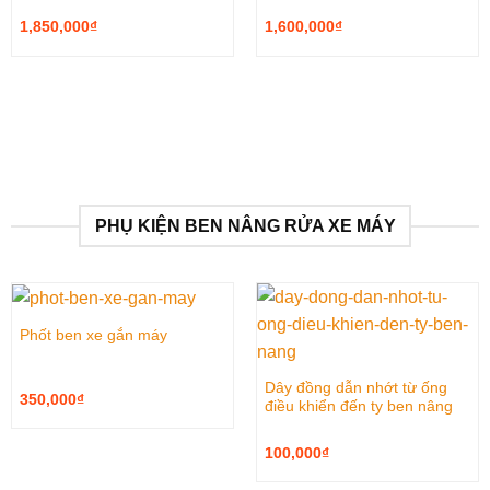
1,850,000
₫
1,600,000
₫
PHỤ KIỆN BEN NÂNG RỬA XE MÁY
Phốt ben xe gắn máy
Dây đồng dẫn nhớt từ ống
350,000
₫
điều khiển đến ty ben nâng
100,000
₫