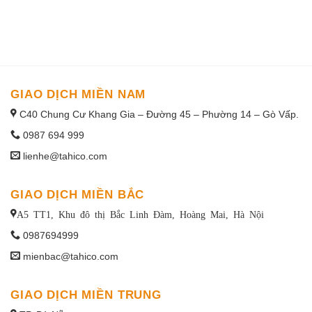
1win uruguay
GIAO DỊCH MIỀN NAM
C40 Chung Cư Khang Gia – Đường 45 – Phường 14 – Gò Vấp.
0987 694 999
lienhe@tahico.com
GIAO DỊCH MIỀN BẮC
A5 TT1, Khu đô thị Bắc Linh Đàm, Hoàng Mai, Hà Nội
0987694999
mienbac@tahico.com
GIAO DỊCH MIỀN TRUNG