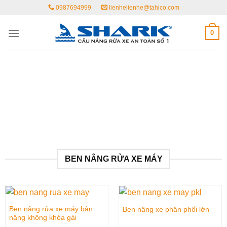
Skip
0987694999
lienhelienhe@tahico.com
to
content
0
BEN NÂNG RỬA XE MÁY
Ben nâng rửa xe máy bàn
Ben nâng xe phân phối lớn
nâng không khóa gài