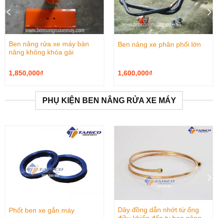
Ben nâng rửa xe máy bàn
Ben nâng xe phân phối lớn
nâng không khóa gài
1,850,000
₫
1,600,000
₫
PHỤ KIỆN BEN NÂNG RỬA XE MÁY
Dây đồng dẫn nhớt từ ống
Phốt ben xe gắn máy