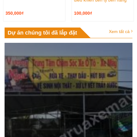
điều khiển đến ty ben nâng
350,000
₫
100,000
₫
Xem tất cả
Dự án chúng tôi đã lắp đặt