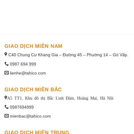
1win uruguay
GIAO DỊCH MIỀN NAM
C40 Chung Cư Khang Gia – Đường 45 – Phường 14 – Gò Vấp.
0987 694 999
lienhe@tahico.com
GIAO DỊCH MIỀN BẮC
A5 TT1, Khu đô thị Bắc Linh Đàm, Hoàng Mai, Hà Nội
0987694999
mienbac@tahico.com
GIAO DỊCH MIỀN TRUNG