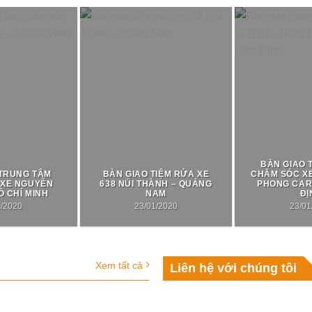
BÀN GIAO 
 TRUNG TÂM
BÀN GIAO TIỆM RỬA XE
CHĂM SÓC XE
 XE NGUYỄN
638 NÚI THÀNH – QUẢNG
PHONG CAR 
Ồ CHÍ MINH
NAM
ĐỊ
1/2020
23/01/2020
23/01
Xem tất cả
Liên hệ với chúng tôi