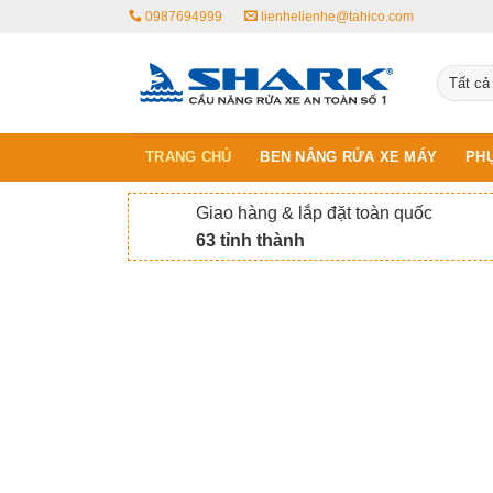
Skip
0987694999
lienhelienhe@tahico.com
to
content
TRANG CHỦ
BEN NÂNG RỬA XE MÁY
PHỤ
Giao hàng & lắp đặt toàn quốc
63 tỉnh thành