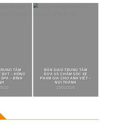
TRUNG TÂM
BÀN GIAO TRUNG TÂM
 BVT – HỒNG
RỬA VÀ CHĂM SÓC XE
SPA – BÌNH
PHẠM GIA CHO ANH VIỆT –
NH
NÚI THÀNH
/2020
23/01/2020