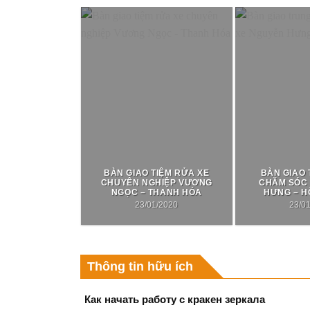
BÀN GIAO TIỆM RỬA XE
BÀN GIAO
CHUYÊN NGHIỆP VƯƠNG
CHĂM SÓC
NGỌC – THANH HÓA
HƯNG – H
23/01/2020
23/0
Thông tin hữu ích
Как начать работу с кракен зеркала