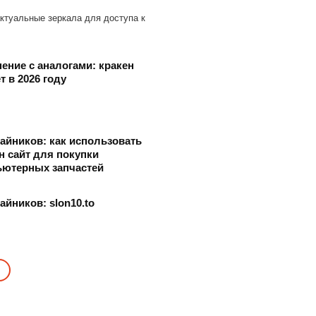
актуальные зеркала для доступа к
ение с аналогами: кракен
т в 2026 году
айников: как использовать
н сайт для покупки
ьютерных запчастей
айников: slon10.to