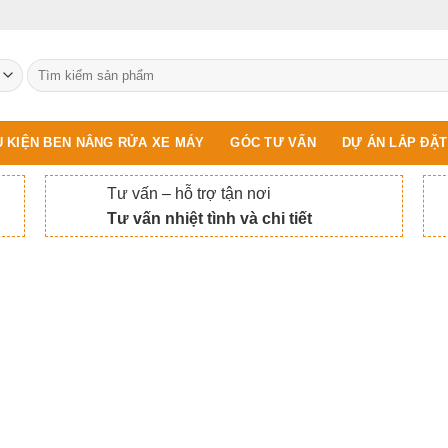
Tìm
kiếm:
 KIỆN BEN NÂNG RỬA XE MÁY
GÓC TƯ VẤN
DỰ ÁN LẮP ĐẶT
Tư vấn – hỗ trợ tận nơi
Tư vấn nhiệt tình và chi tiết