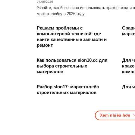
07/08/2026
Узнайте, как безопасно использовать кракен вход и 
маркетплейсу в 2026 году.
Решаем проблемы с
Сравн
компьютерной техникой: где
марке
найти качественные запчасти и
ремонт
Как пользоваться slon10.cc для
Для ч
выбора строительных
краке
материалов
комп
Разбор slon17: маркетплейс
Для ч
строительных материалов
Xem nhiều hơn