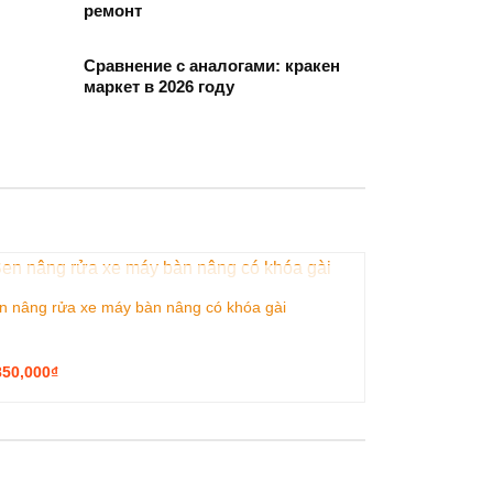
ремонт
Сравнение с аналогами: кракен
маркет в 2026 году
HẾT HÀNG
n nâng rửa xe máy bàn nâng có khóa gài
850,000
₫