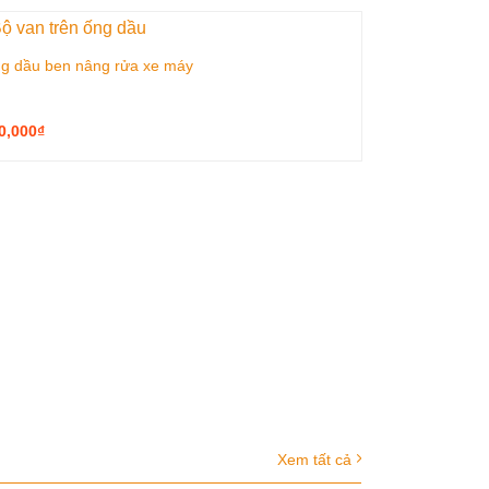
g dầu ben nâng rửa xe máy
0,000
₫
Bàn nâng rửa
350,000
₫
Xem tất cả