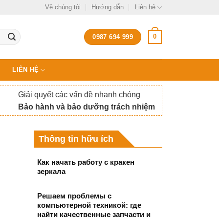
Về chúng tôi
Hướng dẫn
Liên hệ
0
0987 694 999
LIÊN HỆ
Giải quyết các vấn đề nhanh chóng
Bảo hành và bảo dưỡng trách nhiệm
Thông tin hữu ích
Как начать работу с кракен
зеркала
Решаем проблемы с
компьютерной техникой: где
найти качественные запчасти и