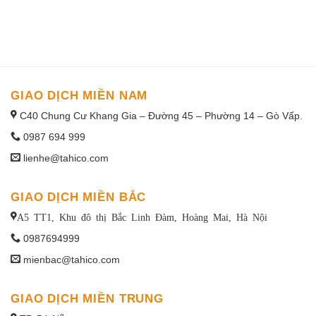
1win uruguay
GIAO DỊCH MIỀN NAM
C40 Chung Cư Khang Gia – Đường 45 – Phường 14 – Gò Vấp.
0987 694 999
lienhe@tahico.com
GIAO DỊCH MIỀN BẮC
A5 TT1, Khu đô thị Bắc Linh Đàm, Hoàng Mai, Hà Nội
0987694999
mienbac@tahico.com
GIAO DỊCH MIỀN TRUNG