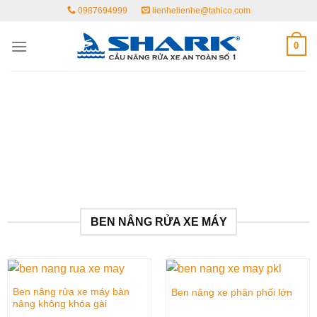
Skip
0987694999
lienhelienhe@tahico.com
to
content
0
BEN NÂNG RỬA XE MÁY
Ben nâng rửa xe máy bàn
Ben nâng xe phân phối lớn
nâng không khóa gài