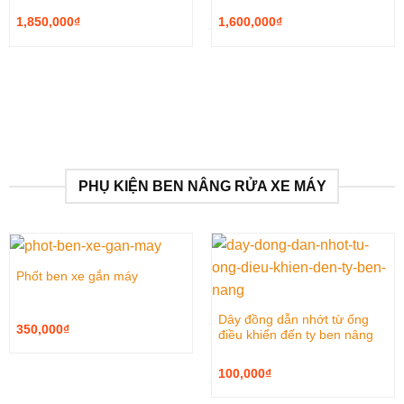
1,850,000
₫
1,600,000
₫
PHỤ KIỆN BEN NÂNG RỬA XE MÁY
Phốt ben xe gắn máy
Dây đồng dẫn nhớt từ ống
350,000
₫
điều khiển đến ty ben nâng
100,000
₫