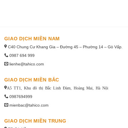
1win uruguay
GIAO DỊCH MIỀN NAM
C40 Chung Cư Khang Gia – Đường 45 – Phường 14 – Gò Vấp.
0987 694 999
lienhe@tahico.com
GIAO DỊCH MIỀN BẮC
A5 TT1, Khu đô thị Bắc Linh Đàm, Hoàng Mai, Hà Nội
0987694999
mienbac@tahico.com
GIAO DỊCH MIỀN TRUNG