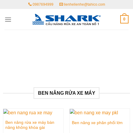
Skip
0987694999
lienhelienhe@tahico.com
to
content
0
BEN NÂNG RỬA XE MÁY
Ben nâng rửa xe máy bàn
Ben nâng xe phân phối lớn
nâng không khóa gài