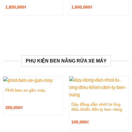
1,850,000
₫
1,600,000
₫
PHỤ KIỆN BEN NÂNG RỬA XE MÁY
Phốt ben xe gắn máy
Dây đồng dẫn nhớt từ ống
350,000
₫
điều khiển đến ty ben nâng
100,000
₫