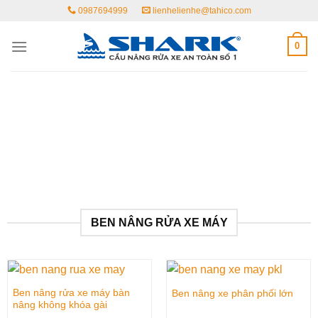
Skip
0987694999
lienhelienhe@tahico.com
to
content
0
BEN NÂNG RỬA XE MÁY
Ben nâng rửa xe máy bàn
Ben nâng xe phân phối lớn
nâng không khóa gài