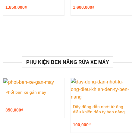
1,850,000
₫
1,600,000
₫
PHỤ KIỆN BEN NÂNG RỬA XE MÁY
Phốt ben xe gắn máy
Dây đồng dẫn nhớt từ ống
350,000
₫
điều khiển đến ty ben nâng
100,000
₫