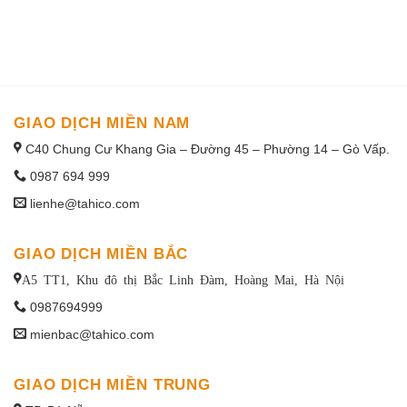
1win uruguay
GIAO DỊCH MIỀN NAM
C40 Chung Cư Khang Gia – Đường 45 – Phường 14 – Gò Vấp.
0987 694 999
lienhe@tahico.com
GIAO DỊCH MIỀN BẮC
A5 TT1, Khu đô thị Bắc Linh Đàm, Hoàng Mai, Hà Nội
0987694999
mienbac@tahico.com
GIAO DỊCH MIỀN TRUNG