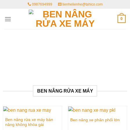
Skip
0987694999
lienhelienhe@tahico.com
to
content
0
BEN NÂNG RỬA XE MÁY
Ben nâng rửa xe máy bàn
Ben nâng xe phân phối lớn
nâng không khóa gài