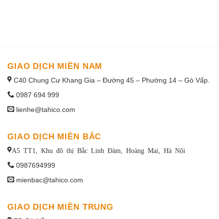
1win uruguay
GIAO DỊCH MIỀN NAM
C40 Chung Cư Khang Gia – Đường 45 – Phường 14 – Gò Vấp.
0987 694 999
lienhe@tahico.com
GIAO DỊCH MIỀN BẮC
A5 TT1, Khu đô thị Bắc Linh Đàm, Hoàng Mai, Hà Nội
0987694999
mienbac@tahico.com
GIAO DỊCH MIỀN TRUNG