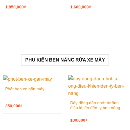
1,850,000
₫
1,600,000
₫
PHỤ KIỆN BEN NÂNG RỬA XE MÁY
Phốt ben xe gắn máy
Dây đồng dẫn nhớt từ ống
350,000
₫
điều khiển đến ty ben nâng
100,000
₫